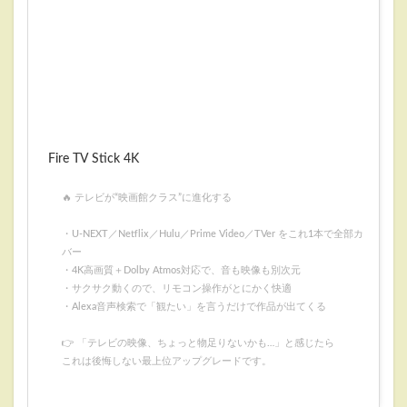
Fire TV Stick 4K
🔥 テレビが“映画館クラス”に進化する
・U-NEXT／Netflix／Hulu／Prime Video／TVer をこれ1本で全部カ
バー
・4K高画質＋Dolby Atmos対応で、音も映像も別次元
・サクサク動くので、リモコン操作がとにかく快適
・Alexa音声検索で「観たい」を言うだけで作品が出てくる
👉 「テレビの映像、ちょっと物足りないかも…」と感じたら
これは後悔しない最上位アップグレードです。