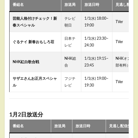
番組名
放送局
放送日時
見逃し配信先
芸能人格付けチェック！新
テレビ
1/1(水) 18:00–
TVer
春スペシャル
朝日
19:00
日本テ
1/1(水) 23:30–
ぐるナイ 新春おもしろ荘
TVer
レビ
24:30
NHK総
1/1(水) 19:15–
NHKオンデ
NHK紅白歌合戦
合
23:45
部有料）
サザエさんお正月スペシャ
フジテ
1/1(水) 19:00–
TVer
ル
レビ
19:30
1月2日放送分
番組名
放送局
放送日時
見逃し配信先