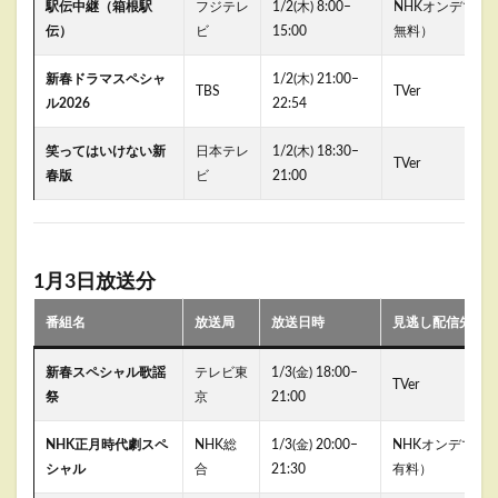
駅伝中継（箱根駅
フジテレ
1/2(木) 8:00–
NHKオンデマン
伝）
ビ
15:00
無料）
新春ドラマスペシャ
1/2(木) 21:00–
TBS
TVer
ル2026
22:54
笑ってはいけない新
日本テレ
1/2(木) 18:30–
TVer
春版
ビ
21:00
1月3日放送分
番組名
放送局
放送日時
見逃し配信先
新春スペシャル歌謡
テレビ東
1/3(金) 18:00–
TVer
祭
京
21:00
NHK正月時代劇スペ
NHK総
1/3(金) 20:00–
NHKオンデマン
シャル
合
21:30
有料）