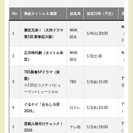
No.
番組タイトル & 概要
放送局
放送日時（予定）
見逃し
NHK＋
豊臣兄弟！〈大河ドラマ
NHK
1
1/4(日) 20:00
（放送
第1回 新春拡大版〉
総合
日）
正月時代劇（タイトル未
NHK
NHK＋
2
1/3(土) 夜
定）
総合
（同上
TBS新春SPドラマ（仮
題）
TVer
（
3
TBS
1/2(金) 21:00
※135分コメディ×ヒュ
翌日）
ーマン×ミュージカル
ぐるナイ「おもしろ荘
TVer（
4
日テレ
1/1(木) 23:30
2026」
）
芸能人格付けチェック！
TVer（
5
テレ朝
1/1(木) 18:00
2026
）