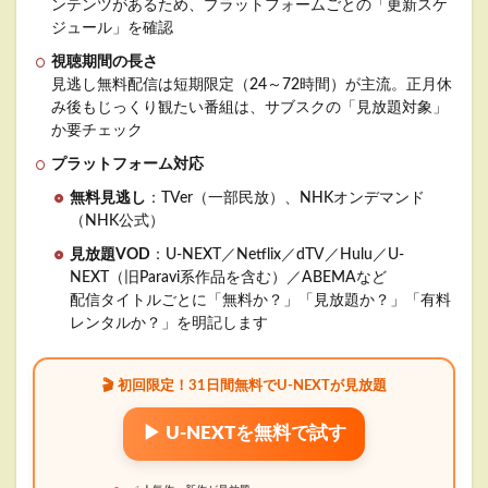
ンテンツがあるため、プラットフォームごとの「更新スケ
ジュール」を確認
視聴期間の長さ
見逃し無料配信は短期限定（24～72時間）が主流。正月休
み後もじっくり観たい番組は、サブスクの「見放題対象」
か要チェック
プラットフォーム対応
無料見逃し
：TVer（一部民放）、NHKオンデマンド
（NHK公式）
見放題VOD
：U-NEXT／Netflix／dTV／Hulu／U-
NEXT（旧Paravi系作品を含む）／ABEMAなど
配信タイトルごとに「無料か？」「見放題か？」「有料
レンタルか？」を明記します
🎬 初回限定！31日間無料でU-NEXTが見放題
▶ U-NEXTを無料で試す