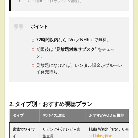
 E -->|一括DL| F[(オフライン視聴)]
ポイント
72時間以内
ならTVer／NHK＋で無料。
期限後は
“見放題対象サブスク”
をチェッ
ク。
見放題になければ、レンタル課金かブルーレ
イ発売待ち。
2. タイプ別・おすすめ視聴プラン
タイプ
デバイス環境
おすすめVOD & 機能
家族でワイワ
リビング4Kテレビ＋家
Hulu Watch Party：リ
イ
族全員
✅
Huluで探す