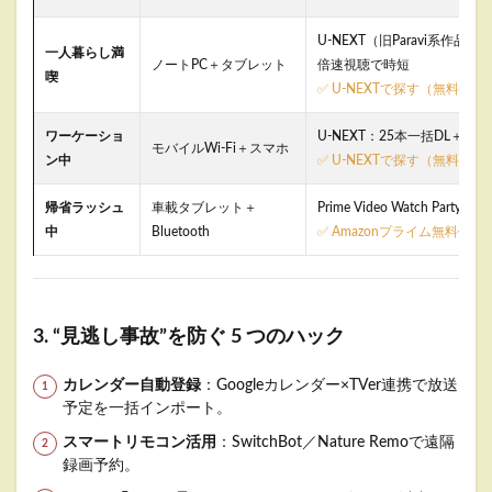
U-NEXT（旧Paravi系作
一人暮らし満
ノートPC＋タブレット
倍速視聴で時短
喫
✅ U-NEXTで探す（無料体験
ワーケーショ
U-NEXT：25本一括DL＋再
モバイルWi-Fi＋スマホ
ン中
✅ U-NEXTで探す（無料体験
帰省ラッシュ
車載タブレット＋
Prime Video Watch Pa
中
Bluetooth
✅
Amazonプライム無料体験
3. “見逃し事故”を防ぐ 5 つのハック
カレンダー自動登録
：Googleカレンダー×TVer連携で放送
予定を一括インポート。
スマートリモコン活用
：SwitchBot／Nature Remoで遠隔
録画予約。