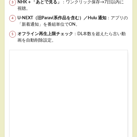
NHK＋「あとで見る」
：ワンクリック保存→7日以内に
視聴。
U-NEXT（旧Paravi系作品を含む）／Hulu 通知
：アプリの
「新着通知」を番組単位でON。
オフライン再生上限チェック
：DL本数を超えたら古い動
画を自動削除設定。