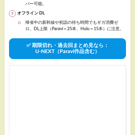
バー可能。
オフライン DL
帰省中の新幹線や初詣の待ち時間でもギガ消費ゼ
ロ。DL上限（Paravi＝25本、Hulu＝15本）に注意。
✅ 期限切れ・過去回まとめ見なら：
U-NEXT（Paravi作品含む）