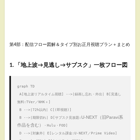
第4部：配信フロー図解＆タイプ別お正月視聴プラン＋まとめ
1. 「地上波→見逃し→サブスク」一枚フロー図
graph TD
 A[地上波リアルタイム視聴] -->|録画し忘れ・外出| B[見逃し
無料:TVer／NHK＋]
 B -->|72h以内| C[(即視聴)]
U-NEXT（旧Paravi系
 B -->|期限切れ| D[サブスク見放題:
作品を含む）
・Hulu・FOD]
 D -->|対象外| E[レンタル課金:U-NEXT／Prime Video]