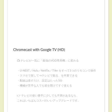
Chromecast with Google TV (HD)
📺 テレビが一気に「最強のVOD専用機」に変わる
・U-NEXT／Hulu／Netflix／TVer をすべて1つのリモコンで操作
・スマホで探して→テレビで観る、を卒業できる
・配線は差すだけ、設定はたった5分
・機械が苦手な人でも箱を開けてすぐ使える
👉 テレビの使い勝手に少しでも不満があるなら、
これはいちばんコスパのいいアップグレードです。