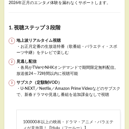
2026年正月のエンタメ体験を漏れなくサポートします。
1. 視聴ステップ３段階
地上波リアルタイム視聴
・お正月定番の生放送特番（歌番組・バラエティ・スポ
ーツ中継）をテレビで楽しむ
見逃し配信
・各局がTVerやNHKオンデマンドで期間限定無料配信。
放送後24～72時間以内に視聴可能
サブスク（定額制VOD）
・U-NEXT／Netflix／Amazon Prime Videoなどのサブスク
で、新春ドラマや見逃し番組を追加課金なしで視聴
100000本以上の映画・ドラマ・アニメ・バラエテ
ィが見放題！【Hulu（フールー）】