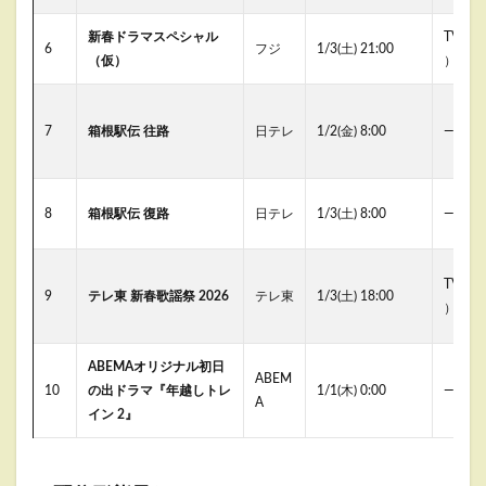
新春ドラマスペシャル
TVer（
6
フジ
1/3(土) 21:00
（仮）
）
7
箱根駅伝 往路
日テレ
1/2(金) 8:00
―
8
箱根駅伝 復路
日テレ
1/3(土) 8:00
―
TVer（
9
テレ東 新春歌謡祭 2026
テレ東
1/3(土) 18:00
）
ABEMAオリジナル初日
ABEM
10
の出ドラマ『年越しトレ
1/1(木) 0:00
―
A
イン 2』