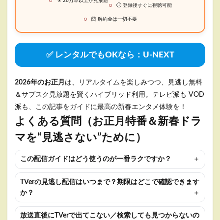
🎥 26万本以上が見放題
🕒 登録後すぐに視聴可能
🙆 解約金は一切不要
✅ レンタルでもOKなら：U-NEXT
2026年のお正月
は、リアルタイムを楽しみつつ、見逃し無料
＆サブスク見放題を賢くハイブリッド利用。テレビ派も VOD
派も、この記事をガイドに最高の新春エンタメ体験を！
よくある質問（お正月特番＆新春ドラ
マを“見逃さない”ために）
この配信ガイドはどう使うのが一番ラクですか？
TVerの見逃し配信はいつまで？期限はどこで確認できます
か？
放送直後にTVerで出てこない／検索しても見つからないの