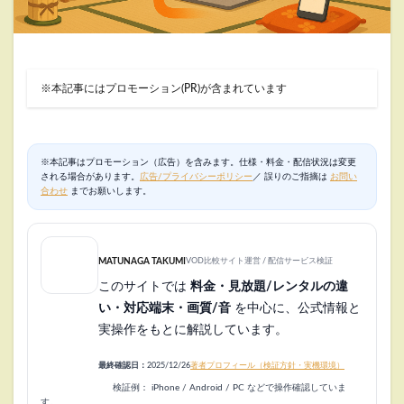
※本記事にはプロモーション(PR)が含まれています
※本記事はプロモーション（広告）を含みます。仕様・料金・配信状況は変更
される場合があります。
広告/プライバシーポリシー
／ 誤りのご指摘は
お問い
合わせ
までお願いします。
MATUNAGA TAKUMI
VOD比較サイト運営 / 配信サービス検証
このサイトでは
料金・見放題/レンタルの違
い・対応端末・画質/音
を中心に、公式情報と
実操作をもとに解説しています。
最終確認日：
2025/12/26
著者プロフィール（検証方針・実機環境）
検証例： iPhone / Android / PC などで操作確認していま
す。