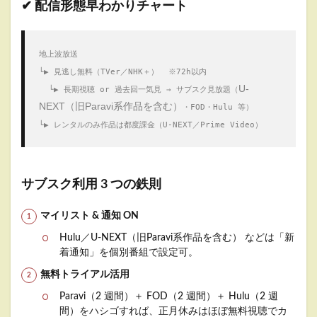
✔︎ 配信形態早わかりチャート
地上波放送
└▶ 見逃し無料（TVer／NHK＋）  ※72h以内
U-
  └▶ 長期視聴 or 過去回一気見 → サブスク見放題（
NEXT（旧Paravi系作品を含む）
・FOD・Hulu 等）
└▶ レンタルのみ作品は都度課金（U-NEXT／Prime Video）
サブスク利用 3 つの鉄則
マイリスト & 通知 ON
Hulu／U-NEXT（旧Paravi系作品を含む） などは「新
着通知」を個別番組で設定可。
無料トライアル活用
Paravi（2 週間）＋ FOD（2 週間）＋ Hulu（2 週
間）をハシゴすれば、正月休みはほぼ無料視聴でカ