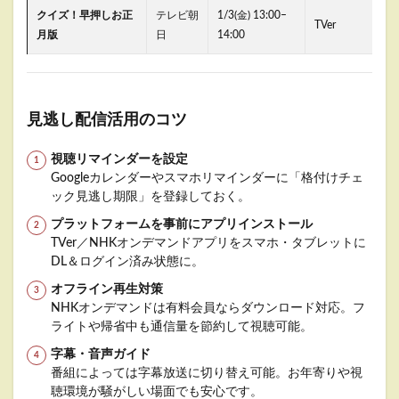
クイズ！早押しお正
テレビ朝
1/3(金) 13:00–
TVer
月版
日
14:00
見逃し配信活用のコツ
視聴リマインダーを設定
Googleカレンダーやスマホリマインダーに「格付けチェ
ック見逃し期限」を登録しておく。
プラットフォームを事前にアプリインストール
TVer／NHKオンデマンドアプリをスマホ・タブレットに
DL＆ログイン済み状態に。
オフライン再生対策
NHKオンデマンドは有料会員ならダウンロード対応。フ
ライトや帰省中も通信量を節約して視聴可能。
字幕・音声ガイド
番組によっては字幕放送に切り替え可能。お年寄りや視
聴環境が騒がしい場面でも安心です。