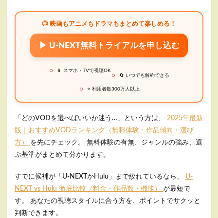
📺 映画もアニメもドラマもまとめて楽しめる！
▶ U-NEXT無料トライアルを申し込む
📱 スマホ・TVで視聴OK
🔄 いつでも解約できる
⭐ 利用者数300万人以上
「どのVODを選べばいいか迷う…」という方は、
2025年最新
版｜おすすめVODランキング（無料体験・作品傾向・選び
方）
を先にチェック。
無料体験の有無、ジャンルの強み、選
ぶ基準がまとめて分かります。
すでに候補が「U-NEXTかHulu」まで絞れているなら、
U-
NEXT vs Hulu 徹底比較（料金・作品数・機能）
が最短で
す。
あなたの視聴スタイルに合う方を、ポイントでサクッと
判断できます。