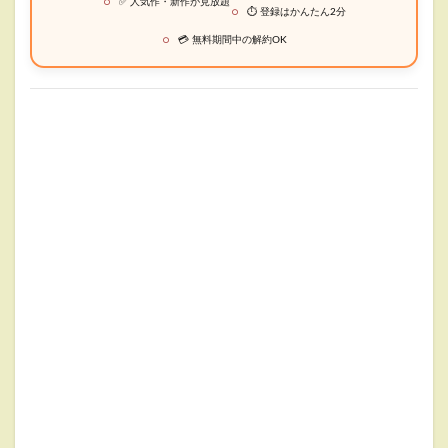
✅ 人気作・新作が見放題
⏱ 登録はかんたん2分
💳 無料期間中の解約OK