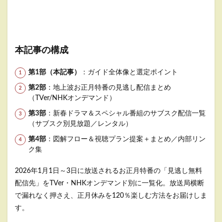
本記事の構成
第1部（本記事）
：ガイド全体像と選定ポイント
第2部
：地上波お正月特番の見逃し配信まとめ
（TVer/NHKオンデマンド）
第3部
：新春ドラマ＆スペシャル番組のサブスク配信一覧
（サブスク別見放題／レンタル）
第4部
：図解フロー＆視聴プラン提案＋まとめ／内部リン
ク集
2026年1月1日～3日に放送されるお正月特番の「見逃し無料
配信先」をTVer・NHKオンデマンド別に一覧化。放送局横断
で漏れなく押さえ、正月休みを120％楽しむ方法をお届けしま
す。