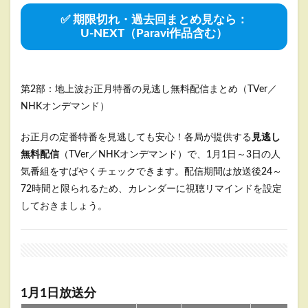
✅ 期限切れ・過去回まとめ見なら：
U-NEXT（Paravi作品含む）
第2部：地上波お正月特番の見逃し無料配信まとめ（TVer／
NHKオンデマンド）
お正月の定番特番を見逃しても安心！各局が提供する
見逃し
無料配信
（TVer／NHKオンデマンド）で、1月1日～3日の人
気番組をすばやくチェックできます。配信期間は放送後24～
72時間と限られるため、カレンダーに視聴リマインドを設定
しておきましょう。
1月1日放送分