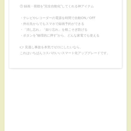
🕒 録画・視聴を“完全自動化”してくれる神アイテム
・テレビやレコーダーの電源を時間で自動ON／OFF
・外出先からでもスマホで録画予約ができる
・「消し忘れ」「録り忘れ」を根こそぎ防げる
・ボタンを“物理的に押す”から、どんな家電でも使える
👉 見逃し事故を本気でゼロにしたいなら、
これはいちばんコスパのいいスマート化アップグレードです。